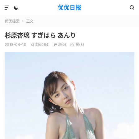
优优日报



优优档案
正文

杉原杏璃 すぎはら あんり
2018-04-10
阅读(6064)
评论(0)
赞(
3
)
