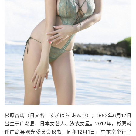
杉原杏璃（日文名：すぎはら あんり），1982年6月12日
出生于广岛县，日本女艺人、泳衣女星。2012年，杉原就
任广岛县观光委员会秘书，同年12月1日，在东京举行了