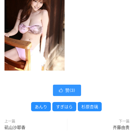
赞(
3
)

あんり
すぎはら
杉原杏璃
上一篇
下一篇
矶山沙耶香
齐藤由贵