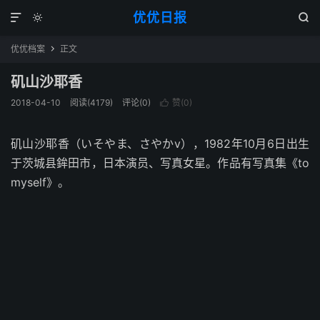
优优日报



优优档案
正文

矶山沙耶香
2018-04-10
阅读(4179)
评论(0)
赞(
0
)

矶山沙耶香（いそやま、さやかv），1982年10月6日出生
于茨城县鉾田市，日本演员、写真女星。作品有写真集《to
myself》。