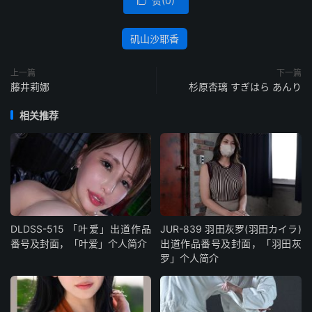
赞(
0
)

矶山沙耶香
上一篇
下一篇
藤井莉娜
杉原杏璃 すぎはら あんり
相关推荐
DLDSS-515 「叶爱」出道作品
JUR-839 羽田灰罗(羽田カイラ)
番号及封面，「叶爱」个人简介
出道作品番号及封面，「羽田灰
罗」个人简介