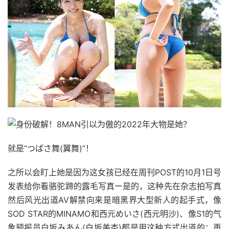
就是“つばさ舞(翼舞)”！
之所以会盯上她是因为这女孩已经在周刊POST的10月1日号
发表给你看骆驼蹄的露毛写真ー是的，这种先在杂志拍写真
然后风光出道AV解禁向来是暗黑界大型新人的起手式，像
SOD STAR的MINAMO和西元めいさ(西元明沙)、像S1的气
象预报员白坂みあん(白坂美杏)都是用这种方式出道的；再