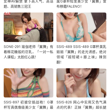
女神AV解禁 拿下高人气、高话
属G罩杯短发美少女「翼舞」宣
题、高销售三冠王
布移籍FALENO！
SONE-291 瑜伽老师「翼舞」有
SSIS-489 SSIS-489 G罩杯美乳
着棉花糖般的巨乳，「一对一私
姐姐「翼舞」的走光诱惑，绝对
人课程」太脸红心跳！
领域「超短裙＋膝上袜」辣到
翻！
SSIS-897 初披空姐战袍！G罩
SSIS-826 网心中实用又色气满
杯写真偶像级美少女「翼舞」最
点的代表！正妹「翼舞」超长腿