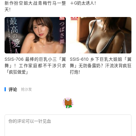
新作扮空姐大战青梅竹马一整
＋G奶太诱人！
天！
SSIS-706 最棒的巨乳小三「翼
SSIS-610 乡下巨乳大姐姐「翼
舞」！工作家庭都不干涉只求
舞」无防备露奶？汗流浃背疯狂
「疯狂做爱」
打炮！
评论
抢沙发