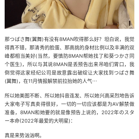
那つばさ舞(翼舞)有没有8MAN吹得那么好？坦白说，我觉
得真不错，那清秀的脸蛋、那高挑的身材比例以及丰满的双
峰都相当美好(当然，要慎防8MAN帮她找了和葵つかさ同
个医生)，所以与其说8MAN是丢预告出来吊咱们胃口，我
倒觉得这家经纪公司是故意露出破绽让大家找到つばさ舞
(翼舞)，在11月情报解禁前拉抬她的人气⋯
所以她美图不断、所以她抖音连发、所以她兴高采烈地告诉
大家电子写真卖得很好，一切的一切应该都是为AV解禁做
准备，8MAN和她要的就是像预告上说的，2022年のスタ
ー本命(2022年最爱的大明星)：
真是来势汹汹啊。