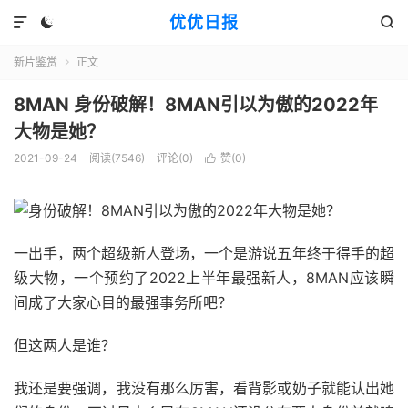
优优日报



新片鉴赏
正文

8MAN 身份破解！8MAN引以为傲的2022年
大物是她？
2021-09-24
阅读(7546)
评论(0)
赞(
0
)

一出手，两个超级新人登场，一个是游说五年终于得手的超
级大物，一个预约了2022上半年最强新人，8MAN应该瞬
间成了大家心目的最强事务所吧？
但这两人是谁？
我还是要强调，我没有那么厉害，看背影或奶子就能认出她