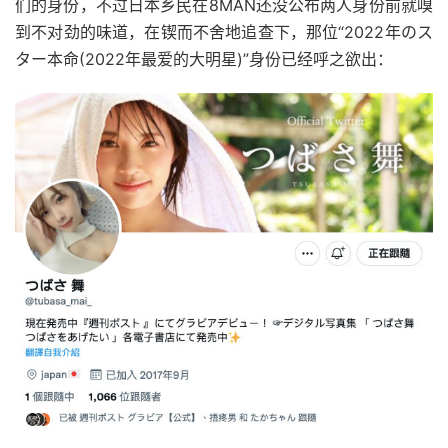
们的身份，不过日本乡民在8MAN还没公布两人身份前就嗅
到不对劲的味道，在锲而不舍地追查下，那位“2022年のス
ター本命(2022年最爱的大明星)”身份已经呼之欲出：