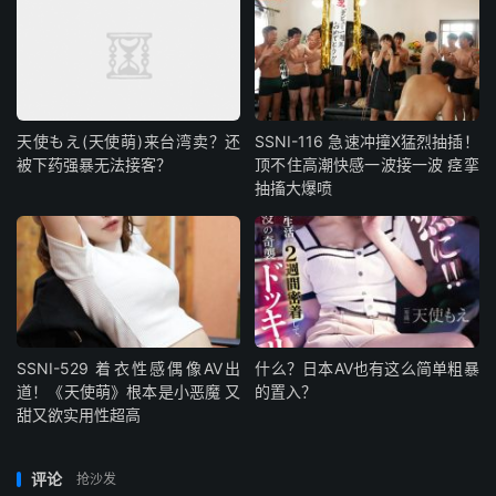
天使もえ(天使萌)来台湾卖？还
SSNI-116 急速冲撞X猛烈抽插！
被下药强暴无法接客？
顶不住高潮快感一波接一波 痉挛
抽搐大爆喷
SSNI-529 着衣性感偶像AV出
什么？日本AV也有这么简单粗暴
道！《天使萌》根本是小恶魔 又
的置入？
甜又欲实用性超高
评论
抢沙发