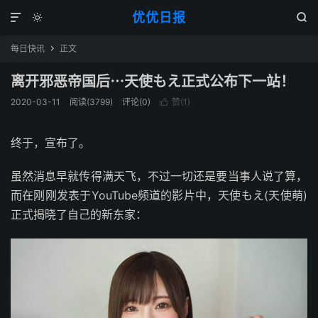
优优日报



每日快讯
正文

离开邪恶帝国后⋯天使もえ正式公布下一站！
2020-03-11
阅读(3799)
评论(0)
赞(
1
)

终于，宣布了。
虽然消息早就传得满天飞，不过一切还是要当事人说了算，
而在刚刚发表于YouTube频道的影片中，天使もえ(天使萌)
正式揭晓了自己的新东家：