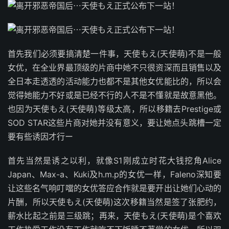
首先我们必须要搞清楚一件事，天使もえ(天使萌)不是一般
女优，在全业界最顶级的片商中她不只很资深而且销售以及
全日本走透透的活动能力也都不是其他女优能比的，所以会
觉得她能力不好或是已经不行的人不是不懂就是故意黑他。
也因为天使もえ(天使萌)等级太高，所以移籍去Prestige或
SOD STAR这些片商对她并没有意义，要让她点头跳槽一定
要有些诱因才行ー
首先当然是诱之以利，就像S1刚成立时花大钱挖角Alice
Japan、Max-a、Kuki及h.m.p的女优一样，Faleno深知要
让这些名气响叮噹的女优答应合作就是要开出让她们心动的
片酬，所以天使もえ(天使萌)这次移籍当然是签了张肥约，
薪水比起之前是三级跳；再来，天使もえ(天使萌)是个喜欢