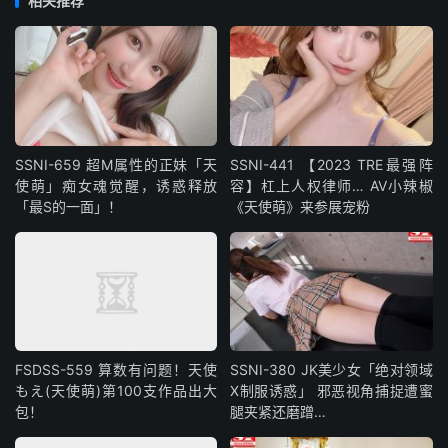
相关推荐
SSNI-659 超M属性的正妹「天
SSNI-441 【2023 TRE最强阵
使萌」痴女魂觉醒，诱惑释放
容】杠上人权律师… AV小辣椒
「最S的一面」！
《天使萌》来参展宠粉
FSDSS-559 算数有问题！天使
SSNI-380 JK美少女「绝对领域
もえ(天使萌)第100支作品出大
X制服诱惑」 邪恶视角捕捉遭蜜
包！
腿夹紧还磨蹭…