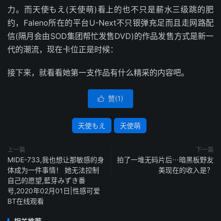
力。而天使もえ(天使萌)看上的也不只是薪水三级跳的肥
约，Faleno所在的平台U-Next不只银弹充足而且走网路配
信(隔月会由SOD集团帮忙发售DVD)的作品发售方式是新一
代的潮流，现在卡位正是时候：
接下来，就看看她第一支作品有什么精采的内容吧。
赞(
1
)

天使もえ
天使萌
上一篇
下一篇
MIDE-733,我也想让那敏感的身
拍了一堆无码片后⋯暗黑板野友
体成为一件事情！ 她无法控制
美现在的收入是？
自己的愿望,藍芽みずき番
号,2020年02月01日|性感可爱
BT在线观看