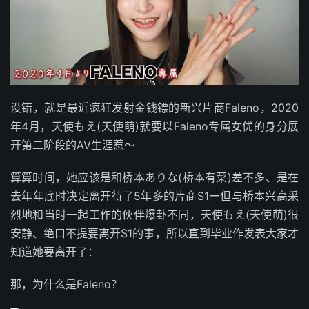
没错，就是最近疯狂发射金钱镖的新兴片商Faleno，2020
年4月，天使もえ(天使萌)就要以Faleno专属女优的身分展
开第二阶段的AV生涯惹〜
算算时间，她应该是和桥本ありな(桥本有菜)差不多、是在
去年年底时决定离开待了5年多的片商S1ー但与桥本兴高采
烈地和当时一起工作的伙伴爆卦不同，天使もえ(天使萌)很
安静、绝口不提要离开S1的事，所以直到毕业作发表大家才
知道她要离开了：
那，为什么是Faleno？