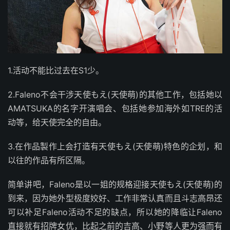
1.活动不能比过去在S1少。
2.Faleno不会干涉天使もえ(天使萌)的其他工作，包括她以
AMATSUKA的名字开演唱会、包括她参加海外如TRE的活
动等，给天使完全的自由。
3.在作品製作上会打造有天使もえ(天使萌)特色的企划，和
以往的作品有所区隔。
简单讲吧，Faleno是以一姐的规格迎接天使もえ(天使萌)的
到来，因为她外型极度姣好、工作非常认真而且斗志高昂还
可以补足Faleno活动不足的缺点，所以她的降临让Faleno
直接就有招牌女优，比起之前的吉高、小野等人更为强而有