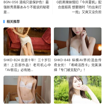
BGN-056 清纯只是保护色！最
G奶黑辣妹情妇「今井夏帆」配
强新秀斎藤あみり不能说的秘密
合度超高 想要随时「约出来打
是…
一炮」又爽又没负担
相关推荐
SHKD-824 出道十年！三十岁引
SHKD-848 纵横AV界的混血传
退！上百部作品！老司机心中
奇女优！「希崎洁西卡」完美演
「AV影后」必有她…
绎「专门被支配户」！