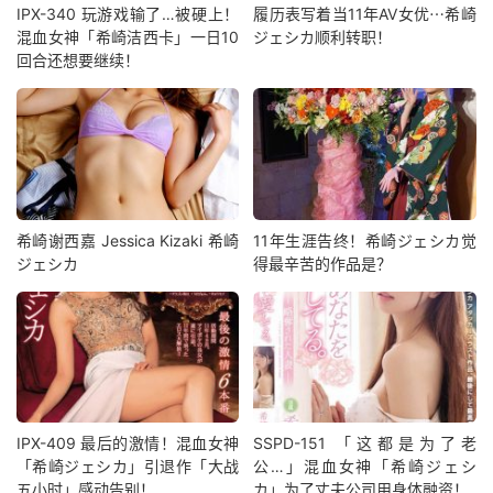
IPX-340 玩游戏输了…被硬上！
履历表写着当11年AV女优⋯希崎
混血女神「希崎洁西卡」一日10
ジェシカ顺利转职！
回合还想要继续！
希崎谢西嘉 Jessica Kizaki 希崎
11年生涯告终！希崎ジェシカ觉
ジェシカ
得最辛苦的作品是？
IPX-409 最后的激情！混血女神
SSPD-151 「这都是为了老
「希崎ジェシカ」引退作「大战
公…」混血女神「希崎ジェシ
五小时」感动告别！
カ」为了丈夫公司用身体融资！