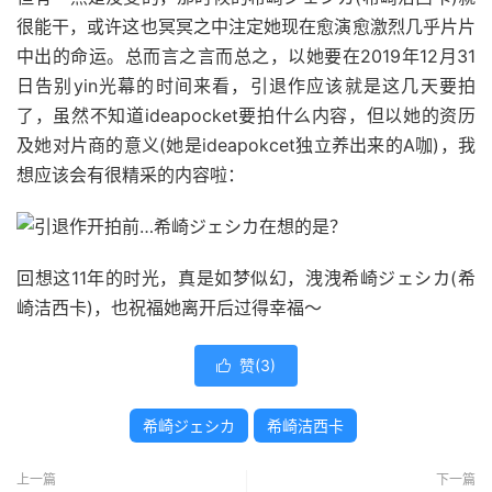
很能干，或许这也冥冥之中注定她现在愈演愈激烈几乎片片
中出的命运。总而言之言而总之，以她要在2019年12月31
日告别yin光幕的时间来看，引退作应该就是这几天要拍
了，虽然不知道ideapocket要拍什么内容，但以她的资历
及她对片商的意义(她是ideapokcet独立养出来的A咖)，我
想应该会有很精采的内容啦：
回想这11年的时光，真是如梦似幻，洩洩希崎ジェシカ(希
崎洁西卡)，也祝福她离开后过得幸福～
赞(
3
)

希崎ジェシカ
希崎洁西卡
上一篇
下一篇