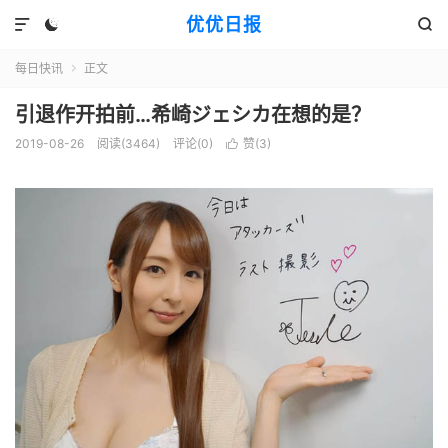
优优日报



每日快讯
正文

引退作开拍前…希崎ジェシカ在想的是？
2019-08-26
阅读(3464)
评论(0)
赞(
3
)
