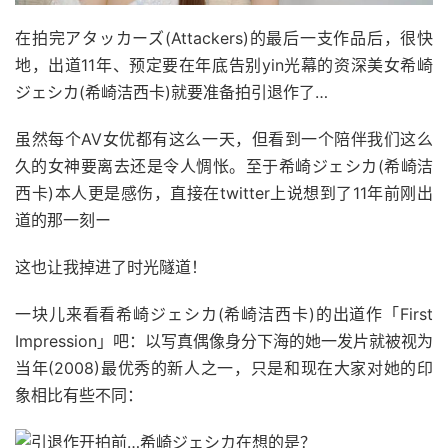
在拍完アタッカーズ(Attackers)的最后一支作品后，很快
地，出道11年、预定要在年底告别yin光幕的资深美女希崎
ジェシカ(希崎洁西卡)就要准备拍引退作了…
虽然每个AV女优都有这么一天，但看到一个陪伴我们这么
久的女神要离去还是令人惆怅。至于希崎ジェシカ(希崎洁
西卡)本人更是感伤，直接在twitter上说想到了11年前刚出
道的那一刻ー
这也让我掉进了时光隧道！
一块儿来看看希崎ジェシカ(希崎洁西卡)的出道作「First
Impression」吧：以写真偶像身分下海的她一发片就被视为
当年(2008)最优秀的新人之一，只是和现在大家对她的印
象相比有些不同：