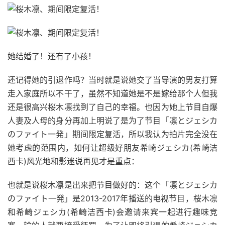
她结婚了！还有了小孩！
还记得她的引退作吗？当时就是说她交了当导演的男友打算
走入家庭所以不干了，虽然不知道她是不是嫁给那个人但我
还是很高兴桜木凛找到了自己的幸福。也因为她上节目自爆
人妻及人母的身分再加上明说了是为了节目「凛とジェシカ
のファイト一発」期间限定复活，所以我认为拍片完全没在
她考虑的范围内，如何让超级好朋友希崎ジェシカ(希崎洁
西卡)风光地和影迷说再见才是重点：
也就是说桜木凛是出来把节目做好的：这个「凛とジェシカ
のファイト一発」是2013-2017年播送的电视节目，桜木凛
和希崎ジェシカ(希崎洁西卡)会邀请来宾一起进行趣味竞