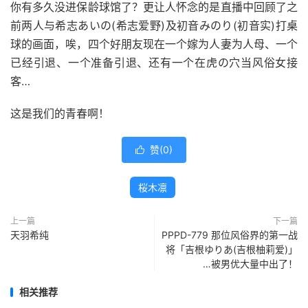
你有多久没进保龄球馆了？更让人怀念的是直播中回顾了之
前两人与希志あいの(希志爱野)及初音みのり(初音实)打桌
球的画面，唉，四个好朋友现在一个嫁为人妻为人母、一个
已经引退、一个准备引退、还有一个在虎の穴当风俗女接
客…
这是我们的青春啊！
赞(
0
)

桜木凛
上一篇
下一篇
天羽希纯
PPPD-779 那位风俗界的第一战
将「吉根ゆりあ(吉根柚莉爱)」
…被男优大量中出了！
相关推荐