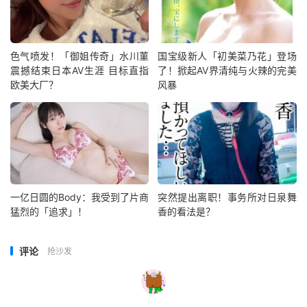
色气喷发！「御姐传奇」水川菫
国宝级新人「初美菜乃花」登场
震撼结束日本AV生涯 目标直指
了！掀起AV界清纯与火辣的完美
欧美大厂？
风暴
一亿日圆的Body：我受到了片商
突然提出离职！事务所对日泉舞
猛烈的「追求」！
香的看法是？
评论
抢沙发