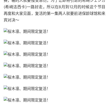
赛，输的人就要接受惩罚，为了让即将引退的希崎ジェシカ
(希崎洁西卡)一路好走，所以在8月到12月的时候这个节目
再度和大家见面，复活的第一集两人就要前进保龄球馆和来
宾对决～