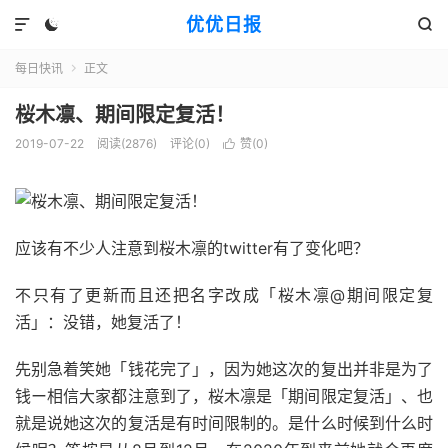
优优日报



每日快讯
正文

桜木凛、期间限定复活！
2019-07-22
阅读(2876)
评论(0)
赞(
0
)

应该有不少人注意到桜木凛的twitter有了变化吧？
不只有了更新而且还把名字改成「桜木凛@期间限定复
活」：没错，她复活了！
先别急着笑她「钱花完了」，因为她这次的复出并非是为了
钱ー相信大家都注意到了，桜木凛是「期间限定复活」、也
就是说她这次的复活是有时间限制的。是什么时候到什么时