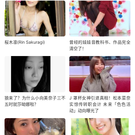
桜木凛(Rin Sakuragi)
曾经的娃娃音教科书、作品完全
清空了！
狼来了？为什么小向美奈子三不
J 罩杯女神引退真相！松本菜奈
五时就莎呦娜啦？
实惊传转职会计 未来「色色活
动」动向曝光了