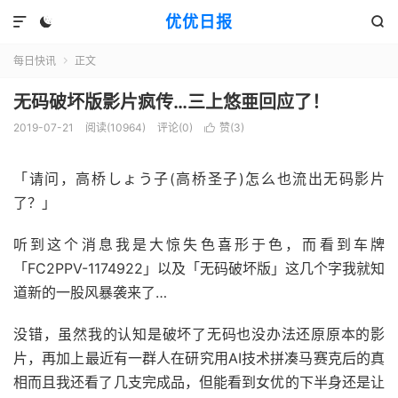
优优日报



每日快讯
正文

无码破坏版影片疯传…三上悠亜回应了！
2019-07-21
阅读(10964)
评论(0)
赞(
3
)

「请问，高桥しょう子(高桥圣子)怎么也流出无码影片
了？」
听到这个消息我是大惊失色喜形于色，而看到车牌
「FC2PPV-1174922」以及「无码破坏版」这几个字我就知
道新的一股风暴袭来了…
没错，虽然我的认知是破坏了无码也没办法还原原本的影
片，再加上最近有一群人在研究用AI技术拼凑马赛克后的真
相而且我还看了几支完成品，但能看到女优的下半身还是让