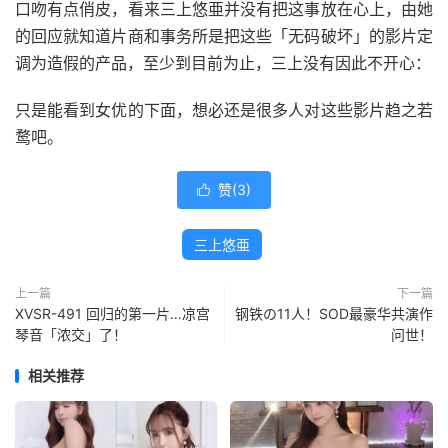
口吻有点俏皮，看来三上悠亜并没有把这事放在心上，由她
的回应就知道片商和事务所是把这些「无码破坏」的影片定
调为造假的产品，至少到目前为止，三上没有因此不开心：
只是能看到女优的下面，想必还是很多人对这些影片趋之若
鹜吧。
赞(
3
)

三上悠亜
上一篇
下一篇
XVSR-491 回归的第一片…凉宫
钢铁の11人！SOD最豪华共演作
琴音「浓交」了！
问世！
相关推荐