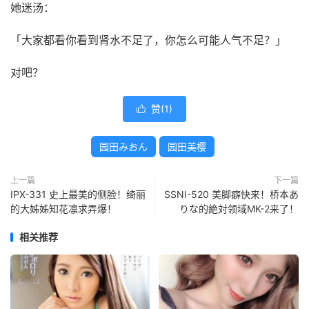
她迷汤：
「大家都看你看到肾水不足了，你怎么可能人气不足？」
对吧？
赞(
1
)

园田みおん
园田美樱
上一篇
下一篇
IPX-331 史上最美的侧脸！绮丽
SSNI-520 美脚癖快来！桥本あ
的大姊姊知花凛求弄爆！
りな的絶対领域MK-2来了！
相关推荐