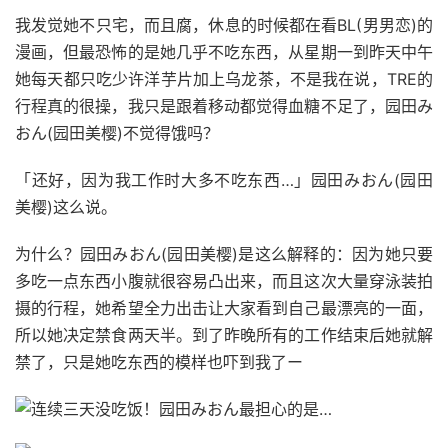
我发觉她不只宅，而且腐，休息的时候都在看BL(男男恋)的
漫画，但最恐怖的是她几乎不吃东西，从星期一到昨天中午
她每天都只吃少许洋芋片加上乌龙茶，不是我在说，TRE的
行程真的很操，我只是跟着移动都觉得血糖不足了，园田み
おん(园田美樱)不觉得饿吗？
「还好，因为我工作时大多不吃东西…」园田みおん(园田
美樱)这么说。
为什么？园田みおん(园田美樱)是这么解释的：因为她只要
多吃一点东西小腹就很容易凸出来，而且这次大量穿泳装拍
摄的行程，她希望全力出击让大家看到自己最漂亮的一面，
所以她决定禁食两天半。到了昨晚所有的工作结束后她就解
禁了，只是她吃东西的模样也吓到我了ー