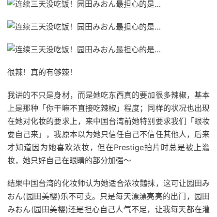
很辣！真的有够辣！
我讲的不只是身材，而是她吃东西真的要加很多辣椒，基本
上是那种「你干嘛不直接吃辣椒」程度；同样的状况也出现
在她对化妆的要求上，来中国台湾前她特别要求我们「眼妆
要自己来」，我原本以为她只信任自己不信任其他人，后来
才知道因为她喜欢浓妆，但在Prestige拍片时总是被上澹
妆，她只好自己在眼睛的部分加强～
结果中国台湾的化妆师认为她适合浓妆豔抹，这可让园田み
おん(园田美樱)乐不可支。只是每天漂漂亮亮的出门，园田
みおん(园田美樱)还是担心自己人气不足，让我每天都在灌