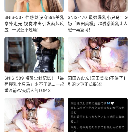
SNIS-537 性感妹没穿Bra美乳
SNIS-470 最强爆乳小只马！G
意外走光 视觉冲击引发勃起反
奶「园田美樱」超诱惑美乳让人
应…一发还不过瘾！
想一再复习！
SNIS-589 唤醒尘封记忆！「最
园田みおん(园田美樱)不演了！
强爆乳小只马」少不了她…一起
引退之谜正式揭晓！
重温前AV天后人气TOP 3