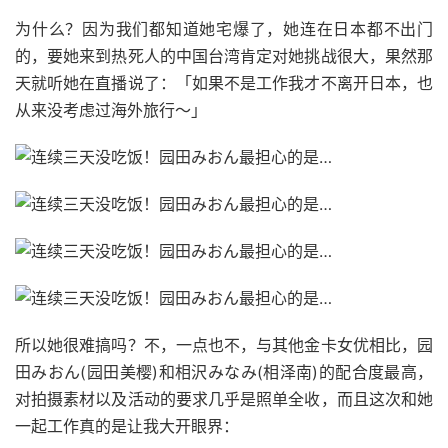
为什么？因为我们都知道她宅爆了，她连在日本都不出门
的，要她来到热死人的中国台湾肯定对她挑战很大，果然那
天就听她在直播说了：「如果不是工作我才不离开日本，也
从来没考虑过海外旅行～」
所以她很难搞吗？不，一点也不，与其他金卡女优相比，园
田みおん(园田美樱)和相沢みなみ(相泽南)的配合度最高，
对拍摄素材以及活动的要求几乎是照单全收，而且这次和她
一起工作真的是让我大开眼界：