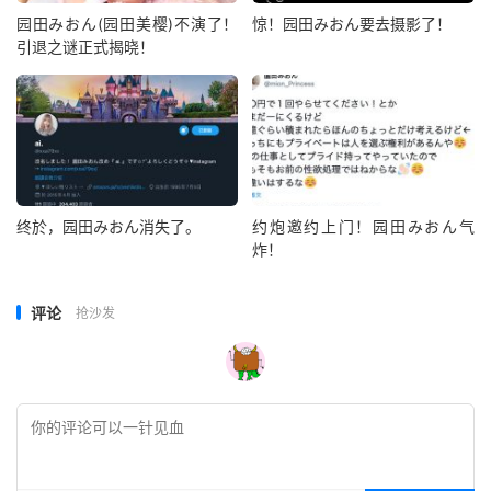
园田みおん(园田美樱)不演了！
惊！园田みおん要去摄影了！
引退之谜正式揭晓！
终於，园田みおん消失了。
约炮邀约上门！园田みおん气
炸！
评论
抢沙发