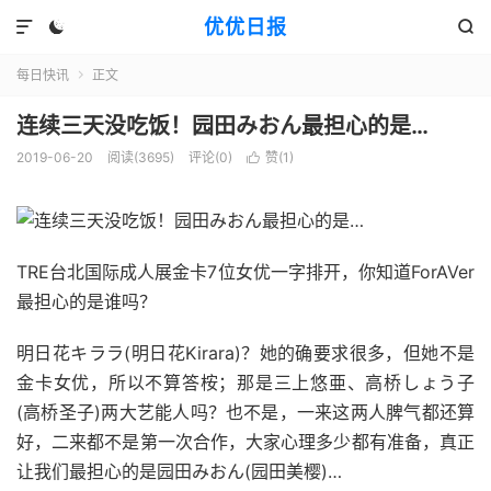
优优日报



每日快讯
正文

连续三天没吃饭！园田みおん最担心的是…
2019-06-20
阅读(3695)
评论(0)
赞(
1
)

TRE台北国际成人展金卡7位女优一字排开，你知道ForAVer
最担心的是谁吗？
明日花キララ(明日花Kirara)？她的确要求很多，但她不是
金卡女优，所以不算答桉；那是三上悠亜、高桥しょう子
(高桥圣子)两大艺能人吗？也不是，一来这两人脾气都还算
好，二来都不是第一次合作，大家心理多少都有准备，真正
让我们最担心的是园田みおん(园田美樱)…