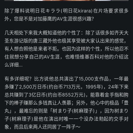
除了爆料说明日花キララ(明日花kirara)在片场要求很多
外，您是不是对加藤鹰的AV生涯很感兴趣？
几天相处下来我大概知道他的个性了：除了话很多如齐天大
圣东游记版的唐三藏外他也极其享受被大家认出来的感觉，
有人想合照他是来者不拒。也因为这样的个性，所以他忍不
住就想分享自己的AV生涯，也难怪维基百科对他的介绍这
么详细…
有多详细呢？比方说他总共演出了15,000支作品，一年最
多赚了2,500万日币(约台币713万元，1995年)，24年下来
总共赚到了3亿日币(约台币8552万元)，能靠着金手指和胯
下的棒子赚那么多钱真让人羡慕；另外，他心中的极品「豊
丸」，最难忘的则是「树まり子(树麻理子)」，因为树まり
子(树麻理子)是他在演出时唯一一个没办法勃起的交手对
象，而且后来两人还同居了一阵子～