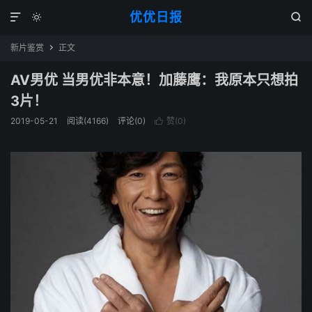
优优日报



新片鉴赏
正文

AV男优 当男优非本意！加藤鹰：我原本只想拍
3片！
2019-05-21
阅读(4166)
评论(0)
赞(
0
)
