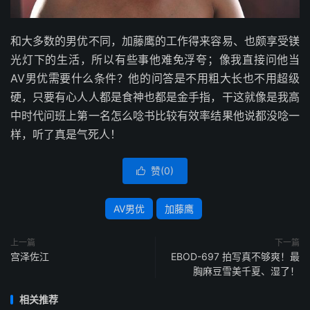
和大多数的男优不同，加藤鹰的工作得来容易、也颇享受镁
光灯下的生活，所以有些事他难免浮夸；像我直接问他当
AV男优需要什么条件？他的问答是不用粗大长也不用超级
硬，只要有心人人都是食神也都是金手指，干这就像是我高
中时代问班上第一名怎么唸书比较有效率结果他说都没唸一
样，听了真是气死人！
赞(
0
)

AV男优
加藤鹰
上一篇
下一篇
宫泽佐江
EBOD-697 拍写真不够爽！最
胸麻豆雪美千夏、湿了！
相关推荐