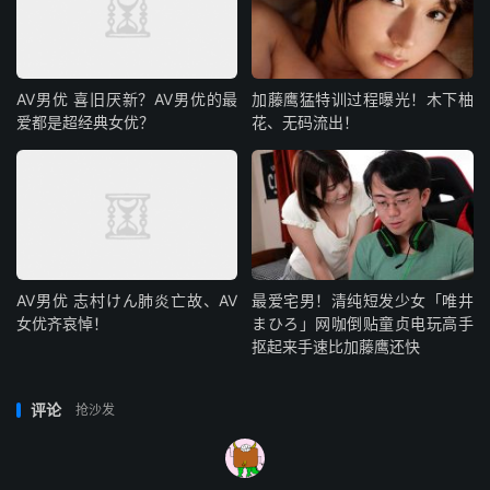
AV男优 喜旧厌新？AV男优的最
加藤鹰猛特训过程曝光！木下柚
爱都是超经典女优？
花、无码流出！
AV男优 志村けん肺炎亡故、AV
最爱宅男！清纯短发少女「唯井
女优齐哀悼！
まひろ」网咖倒贴童贞电玩高手
抠起来手速比加藤鹰还快
评论
抢沙发