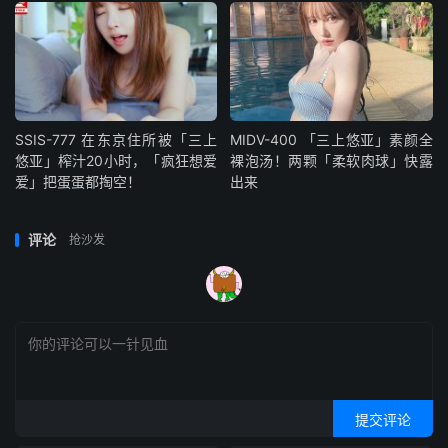
SSIS-777 在东京住所被「三上
MIDV-400 「三上悠亚」素颜全
悠亚」榨汁20小时，「疯狂想爱
裸泡汤！两颗「柔软肉球」快露
爱」把蛋蛋都掏空！
出来
评论
抢沙发
提交评论