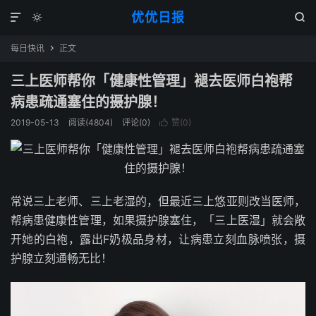
优优日报



每日快讯
正文

三上医师帮你「健康性管理」褪去医师白袍帮
病患疏通塞住的摄护腺！
2019-05-13
阅读(4804)
评论(0)
赞(
0
)

常说三上老师、三上老湿的，但最近三上悠亚则改当医师，
帮病患健康性管理，如果摄护腺塞住，「三上医湿」就会敞
开她的白袍，露出F奶极品身材，让病患立刻血脉喷张，摄
护腺立刻通畅无比！