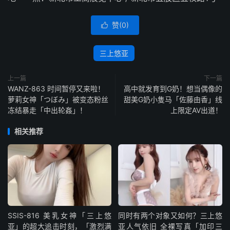
赞(
0
)

三上悠亚
上一篇
下一篇
WANZ-863 时间暂停又来啦！
高中就发育到G奶！想当偶像的
萝莉女神「つぼみ」被变态粉丝
甜美G奶小隻马「佐藤由香」线
冻结暴走「中出轮姦」！
上限定AV出道！
相关推荐
SSIS-816 美乳女神「三上悠
同时有两个对象又如何？三上悠
亚」的超大追击时刻，「激烈满
亚人气依旧 全裸写真「加印三