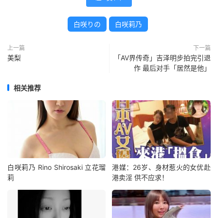
白咲りの
白咲莉乃
上一篇
下一篇
美梨
「AV界传奇」吉泽明步拍完引退
作 最后对手「居然是他」
相关推荐
白咲莉乃 Rino Shirosaki 立花瑠
港媒：26岁、身材惹火的女优赴
莉
港卖淫 供不应求！