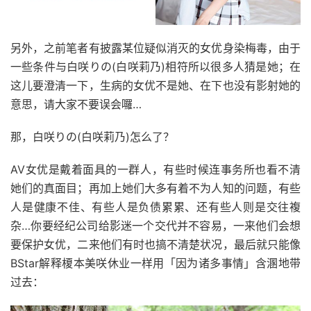
另外，之前笔者有披露某位疑似消灭的女优身染梅毒，由于
一些条件与白咲りの(白咲莉乃)相符所以很多人猜是她；在
这儿要澄清一下，生病的女优不是她、在下也没有影射她的
意思，请大家不要误会囉…
那，白咲りの(白咲莉乃)怎么了？
AV女优是戴着面具的一群人，有些时候连事务所也看不清
她们的真面目；再加上她们大多有着不为人知的问题，有些
人是健康不佳、有些人是负债累累、还有些人则是交往複
杂…你要经纪公司给影迷一个交代并不容易，一来他们会想
要保护女优，二来他们有时也搞不清楚状况，最后就只能像
BStar解释榎本美咲休业一样用「因为诸多事情」含溷地带
过去：