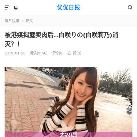
优优日报



每日快讯
正文

被港媒揭露卖肉后…白咲りの(白咲莉乃)消
灭？！
2019-01-28
阅读(9156)
评论(0)
赞(
3
)
