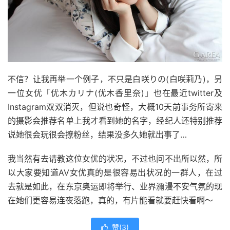
不信？让我再举一个例子，不只是白咲りの(白咲莉乃)，另
一位女优「优木カリナ(优木香里奈)」也在最近twitter及
Instagram双双消灭，但说也奇怪，大概10天前事务所寄来
的摄影会推荐名单上我才看到她的名字，经纪人还特别推荐
说她很会玩很会撩粉丝，结果没多久她就出事了…
我当然有去请教这位女优的状况，不过也问不出所以然，所
以大家要知道AV女优真的是很容易出状况的一群人，在过
去就是如此，在东京奥运即将举行、业界瀰漫不安气氛的现
在她们更容易连夜落跑，真的，有片能看就要赶快看啊～
赞(
3
)
