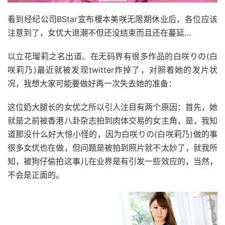
看到经纪公司BStar宣布榎本美咲无限期休业后，各位应该
注意到了，女优大退潮不但还没结束而且还在蔓延…
以立花瑠莉之名出道、在无码界有很多作品的白咲りの(白
咲莉乃)最近就被发现twitter炸掉了，对照着她的发片状
况，我想大家可能要做好再一次失去她的准备：
这位奶大腿长的女优之所以引人注目有两个原因：首先，她
就是之前被香港八卦杂志拍到肉体交易的女主角，是，我知
道那没什么好大惊小怪的，因为白咲りの(白咲莉乃)做的事
很多女优也在做，但问题是被拍到照片就不太妙了，就我所
知，被狗仔偷拍这事儿在业界是有引发一些效应的，当然，
不会是正面的。