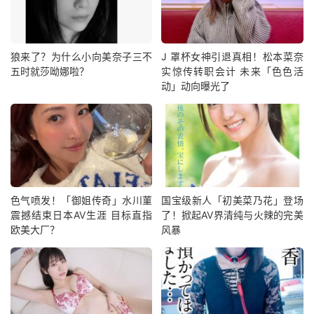
狼来了？为什么小向美奈子三不
J 罩杯女神引退真相！松本菜奈
五时就莎呦娜啦？
实惊传转职会计 未来「色色活
动」动向曝光了
色气喷发！「御姐传奇」水川菫
国宝级新人「初美菜乃花」登场
震撼结束日本AV生涯 目标直指
了！掀起AV界清纯与火辣的完美
欧美大厂？
风暴