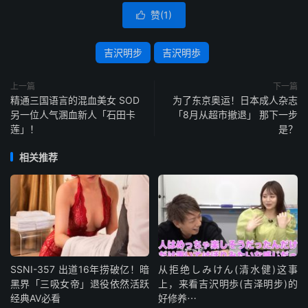
赞(
1
)

吉沢明步
吉沢明歩
上一篇
下一篇
精通三国语言的混血美女 SOD
为了东京奥运！日本成人杂志
另一位人气溷血新人「石田卡
「8月从超市撤退」 那下一步
莲」！
是？
相关推荐
SSNI-357 出道16年捞破亿！暗
从拒绝しみけん(清水健)这事
黑界「三吸女帝」退役依然活跃
上，来看吉沢明歩(吉泽明步)的
经典AV必看
好修养⋯