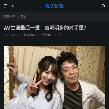
优优日报



每日快讯
正文

AV生涯最后一发！吉沢明步的对手是？
2019-01-26
阅读(3528)
评论(0)
赞(
1
)
