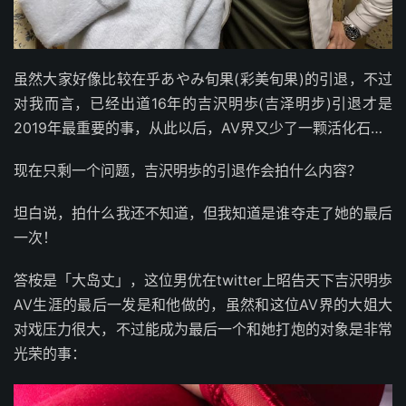
虽然大家好像比较在乎あやみ旬果(彩美旬果)的引退，不过
对我而言，已经出道16年的吉沢明歩(吉泽明步)引退才是
2019年最重要的事，从此以后，AV界又少了一颗活化石…
现在只剩一个问题，吉沢明歩的引退作会拍什么内容？
坦白说，拍什么我还不知道，但我知道是谁夺走了她的最后
一次！
答桉是「大岛丈」，这位男优在twitter上昭告天下吉沢明歩
AV生涯的最后一发是和他做的，虽然和这位AV界的大姐大
对戏压力很大，不过能成为最后一个和她打炮的对象是非常
光荣的事：