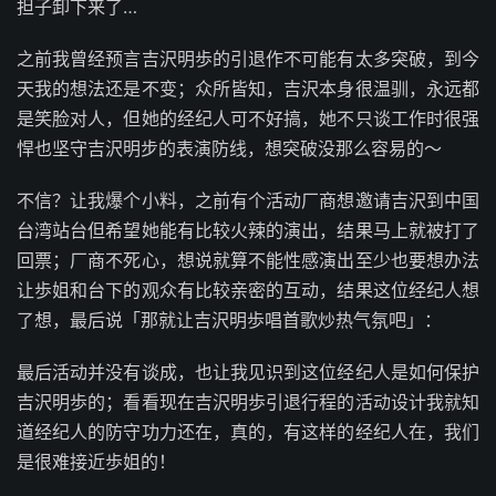
担子卸下来了…
之前我曾经预言吉沢明歩的引退作不可能有太多突破，到今
天我的想法还是不变；众所皆知，吉沢本身很温驯，永远都
是笑脸对人，但她的经纪人可不好搞，她不只谈工作时很强
悍也坚守吉沢明步的表演防线，想突破没那么容易的～
不信？让我爆个小料，之前有个活动厂商想邀请吉沢到中国
台湾站台但希望她能有比较火辣的演出，结果马上就被打了
回票；厂商不死心，想说就算不能性感演出至少也要想办法
让歩姐和台下的观众有比较亲密的互动，结果这位经纪人想
了想，最后说「那就让吉沢明歩唱首歌炒热气氛吧」：
最后活动并没有谈成，也让我见识到这位经纪人是如何保护
吉沢明歩的；看看现在吉沢明歩引退行程的活动设计我就知
道经纪人的防守功力还在，真的，有这样的经纪人在，我们
是很难接近歩姐的！