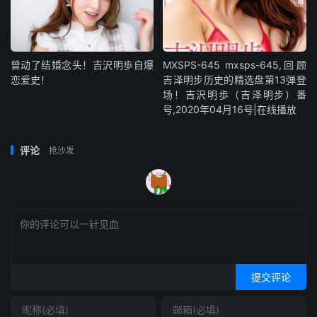
曾动了结婚念头！吉沢明歩自爆
MXSPS-645 mxsps-645,回顾
恋爱史！
吉泽明步历史的精选盘第13弹登
场！吉沢明歩（吉泽明步）番
号,2020年04月16号|在线播放
评论
抢沙发
提交评论