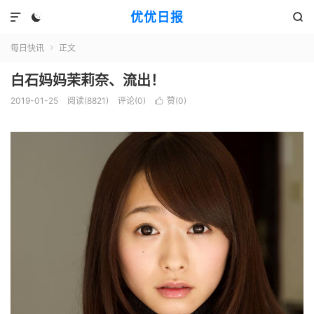
优优日报



每日快讯
正文

白石妈妈茉莉奈、流出！
2019-01-25
阅读(8821)
评论(0)
赞(
0
)
