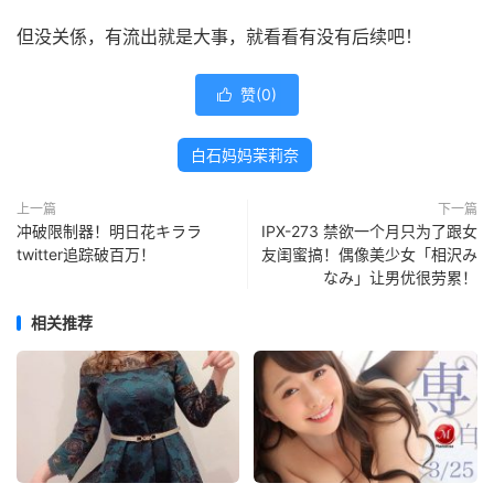
但没关係，有流出就是大事，就看看有没有后续吧！
赞(
0
)

白石妈妈茉莉奈
上一篇
下一篇
冲破限制器！明日花キララ
IPX-273 禁欲一个月只为了跟女
twitter追踪破百万！
友闺蜜搞！偶像美少女「相沢み
なみ」让男优很劳累！
相关推荐