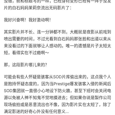
没错，就和标题写的一样，已经身材变形已经有一阵子没发
片的白石妈妈茉莉奈流出无码影片了：
我好兴奋啊！我好激动啊！
其实影片并不长、连一分钟都不到，大概就是夜影从前戏到
喷出需要的时间，不过光看到白石妈妈那张脸和出道以来从
来没看过的下面就够让人感动的。唯一的遗憾是片子太短太
短，看得实在不过瘾啊～
那，这段影片哪儿来的？
可能会有些人怀疑是骇客从SOD片库偷出来的，这点我个人
是抱持怀疑态度的，因为当Prestige爆发骇客入侵的新闻后
SOD集团就一直很小心地设下防火牆，甚至下班时会关闭电
源以免被人神不知鬼不觉地摸进去；但如果你说是製作公司
现场偷拍或是恶意流出也不像，因为影片实在太短了，除了
满足影迷的好奇心外没有任何意义…