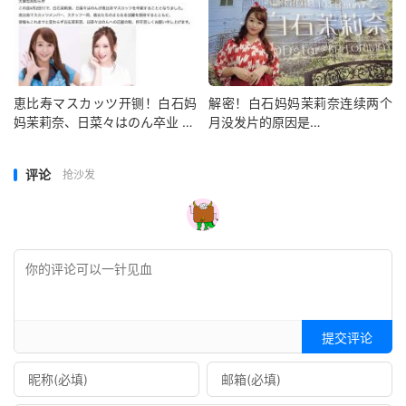
恵比寿マスカッツ开铡！白石妈
解密！白石妈妈茉莉奈连续两个
妈茉莉奈、日菜々はのん卒业 …
月没发片的原因是…
评论
抢沙发
提交评论