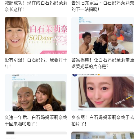
减肥成功！现在的白石妈妈茉莉
告别旧东家后⋯白石妈妈茉莉奈
奈长这样！
的下一站揭晓！
没有引退！白石妈妈：我要打十
答案揭晓！让白石妈妈茉莉奈重
年！
返荧光幕的片商是？
久违一年后、白石妈妈茉莉奈终
乡亲啊！白石妈妈茉莉奈终于去
于回来啪啪啪了！
拍片了！