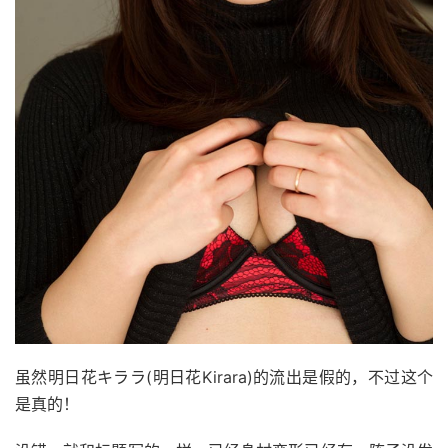
虽然明日花キララ(明日花Kirara)的流出是假的，不过这个
是真的！