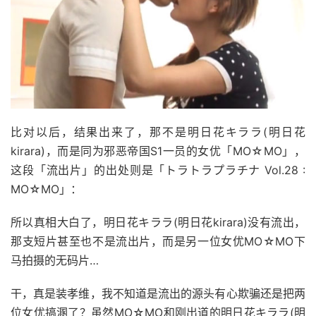
比对以后，结果出来了，那不是明日花キララ(明日花
kirara)，而是同为邪恶帝国S1一员的女优「MO☆MO」，
这段「流出片」的出处则是「トラトラプラチナ Vol.28 :
MO☆MO」：
所以真相大白了，明日花キララ(明日花kirara)没有流出，
那支短片甚至也不是流出片，而是另一位女优MO☆MO下
马拍摄的无码片…
干，真是装孝维，我不知道是流出的源头有心欺骗还是把两
位女优搞溷了？虽然MO☆MO和刚出道的明日花キララ(明