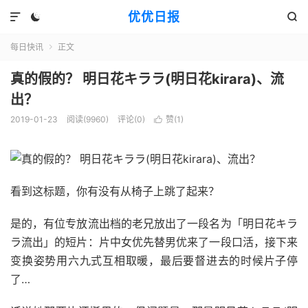
优优日报



每日快讯
正文

真的假的？ 明日花キララ(明日花kirara)、流
出？
2019-01-23
阅读(9960)
评论(0)
赞(
1
)

看到这标题，你有没有从椅子上跳了起来？
是的，有位专放流出档的老兄放出了一段名为「明日花キラ
ラ流出」的短片：片中女优先替男优来了一段口活，接下来
变换姿势用六九式互相取暖，最后要督进去的时候片子停
了…