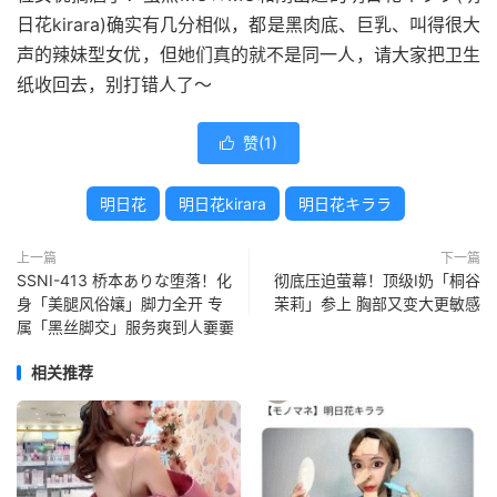
日花kirara)确实有几分相似，都是黑肉底、巨乳、叫得很大
声的辣妹型女优，但她们真的就不是同一人，请大家把卫生
纸收回去，别打错人了～
赞(
1
)

明日花
明日花kirara
明日花キララ
上一篇
下一篇
SSNI-413 桥本ありな堕落！化
彻底压迫萤幕！顶级I奶「桐谷
身「美腿风俗孃」脚力全开 专
茉莉」参上 胸部又变大更敏感
属「黑丝脚交」服务爽到人嫑嫑
相关推荐