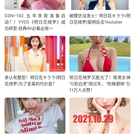
SSNI-142 五年条款准备启
被模仿没发火！明日花キララ(明
动？！YYDS《明日花绮罗》成
日花绮罗)聪明反击Youtuber
功转型 经典AV必看必收～
承认有整型！明日花キララ(明日
明日花绮罗又脱光了！暗黑女神
花绮罗)为了变美的代价是？
“G奶白虎”陪过年，“热辣胴体”引
11万人点赞！