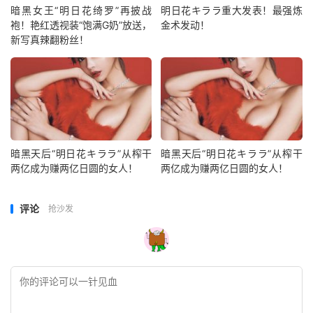
暗黑女王“明日花绮罗”再披战
明日花キララ重大发表！最强炼
袍！艳红透视装“饱满G奶”放送，
金术发动！
新写真辣翻粉丝！
暗黑天后“明日花キララ”从榨干
暗黑天后“明日花キララ”从榨干
两亿成为赚两亿日圆的女人！
两亿成为赚两亿日圆的女人！
评论
抢沙发