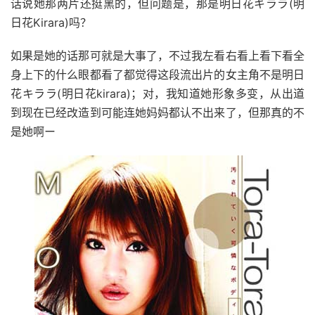
话说她那两片还挺黑的，但问题是，那是明日花キララ(明
日花Kirara)吗？
如果是她的话那可就是大事了，不过我左看右看上看下看全
身上下的什么眼都看了都觉得这段流出片的女主角不是明日
花キララ(明日花kirara)；对，我知道她形象多变，从出道
到现在已经改造到可能连她妈妈都认不出来了，但那真的不
是她啊ー