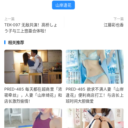
山岸逢花
上一篇
下一篇
TEK-097 无敌共演！高桥しょ
江藤彩也香
う子与三上悠亜合体啦！
相关推荐
PRED-485 每天都在超商里「浓
PRED-485 欲求不满人妻「山岸
密牵丝」，人妻「山岸绮花」和
逢花」便利商店打工！与店长上
店长激烈偷情！
班时间大胆做爱