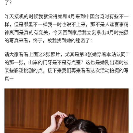
了？
昨天接机的时候我就觉得她和4月来到中国台湾时有些不一
样，但是哪里不一样我一时也说不上来，那不是人逢喜事精
神爽而是真的有变美，今天回到家后我立刻拿出4月时拍摄
的写真来看，终于，被我找到她的秘密了：
请大家看看上面这3张照片，尤其是第3张她穿着本站认同T
的那一张，山岸的门牙是不是有点歪？这也是她刚出道时被
某些影迷挑剔的点，接下来我们再来看看这次活动拍摄的写
真ー