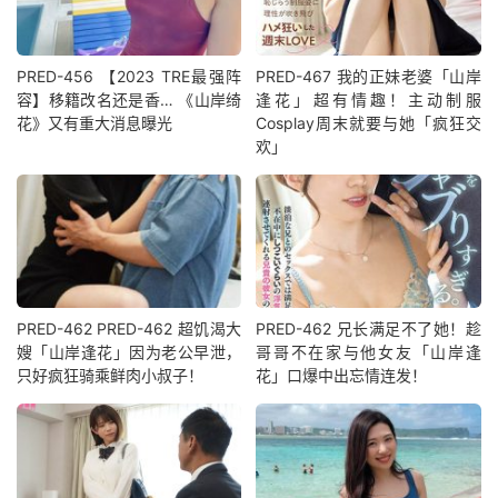
PRED-456 【2023 TRE最强阵
PRED-467 我的正妹老婆「山岸
容】移籍改名还是香… 《山岸绮
逢花」超有情趣！主动制服
花》又有重大消息曝光
Cosplay周末就要与她「疯狂交
欢」
PRED-462 PRED-462 超饥渴大
PRED-462 兄长满足不了她！趁
嫂「山岸逢花」因为老公早泄，
哥哥不在家与他女友「山岸逢
只好疯狂骑乘鲜肉小叔子！
花」口爆中出忘情连发！