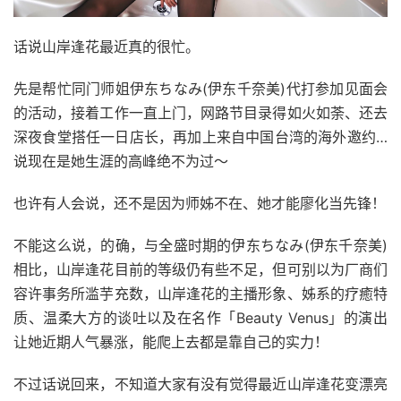
话说山岸逢花最近真的很忙。
先是帮忙同门师姐伊东ちなみ(伊东千奈美)代打参加见面会
的活动，接着工作一直上门，网路节目录得如火如荼、还去
深夜食堂搭任一日店长，再加上来自中国台湾的海外邀约…
说现在是她生涯的高峰绝不为过〜
也许有人会说，还不是因为师姊不在、她才能廖化当先锋！
不能这么说，的确，与全盛时期的伊东ちなみ(伊东千奈美)
相比，山岸逢花目前的等级仍有些不足，但可别以为厂商们
容许事务所滥芋充数，山岸逢花的主播形象、姊系的疗癒特
质、温柔大方的谈吐以及在名作「Beauty Venus」的演出
让她近期人气暴涨，能爬上去都是靠自己的实力！
不过话说回来，不知道大家有没有觉得最近山岸逢花变漂亮