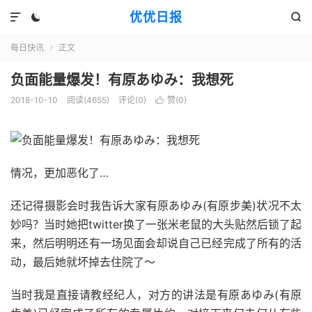
优优日报



每日快讯
正文

负面能量爆发！有原あゆみ：我想死
2018-10-10
阅读(4655)
评论(0)
赞(
0
)

情况，更加恶化了…
还记得摄影会时我告诉大家有原あゆみ(有原步美)状况不太
妙吗？当时她把twitter换了一张米老鼠的大头贴然后锁了起
来，然后明明还有一场见面会却说自己已经完成了所有的活
动，最后她就坏掉去住院了～
当时我是直接请教经纪人，对方的讲法是有原あゆみ(有原