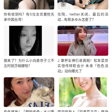
你有收到吗？有5位女优要抢先
住院、twitter关闭、最后的活
来中国台湾！
动…有原あゆみ怎麽了？
狼来了？为什么小向美奈子三不
J 罩杯女神引退真相！松本菜奈
五时就莎呦娜啦？
实惊传转职会计 未来「色色活
动」动向曝光了
色气喷发！「御姐传奇」水川菫
国宝级新人「初美菜乃花」登场