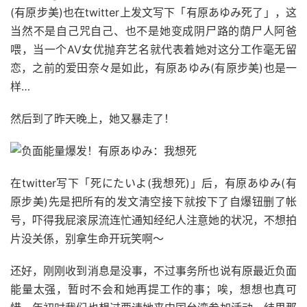
(有原步美)也在twitter上发文写下「有原あゆみ死了」，这
当然不是自己咒自己、也不是她变成阴尸路的荫尸人阿爸
喂，当一个AV女优抛弃艺名就代表着她对这分工作毫无留
恋，之前的爱田奈々是如此，有原あゆみ(有原步美)也是一
样…
然后到了昨天晚上，她又暴走了！
在twitter写下「死にたいよ(我想死)」后，有原あゆみ(有
原步美)先是把所有的发文清空接下就按下了自爆钮删了帐
号，吓得我屁滚尿流连忙通知经纪人注意她的状况，不想拍
片没关係，别拿生命开玩笑啊～
还好，刚刚收到消息是没事，不过事务所也说有原最近负面
能量太强，暂时不会和她再提工作的事；唉，想想也真可