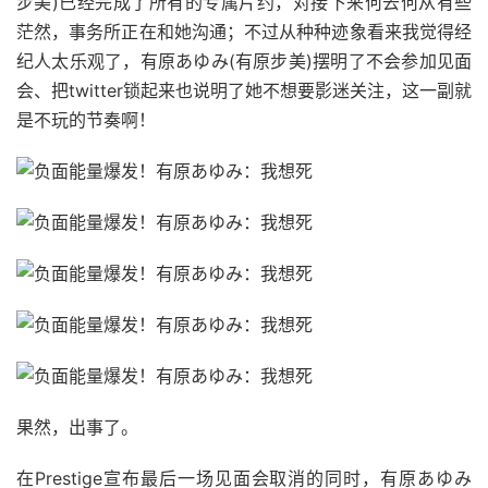
步美)已经完成了所有的专属片约，对接下来何去何从有些
茫然，事务所正在和她沟通；不过从种种迹象看来我觉得经
纪人太乐观了，有原あゆみ(有原步美)摆明了不会参加见面
会、把twitter锁起来也说明了她不想要影迷关注，这一副就
是不玩的节奏啊！
果然，出事了。
在Prestige宣布最后一场见面会取消的同时，有原あゆみ