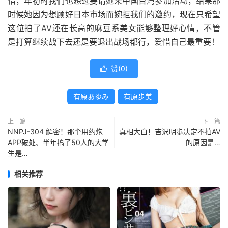
惜，年初时我们也想过要请她来中国台湾参加活动，结果那
时候她因为想顾好日本市场而婉拒我们的邀约，现在只希望
这位拍了AV还在长高的麻豆系美女能够整理好心情，不管
是打算继续战下去还是要退出战场都行，爱惜自己最重要！
赞(
0
)

有原あゆみ
有原步美
上一篇
下一篇
NNPJ-304 解密！那个用约炮
真相大白！吉沢明歩决定不拍AV
APP破处、半年搞了50人的大学
的原因是…
生是…
相关推荐