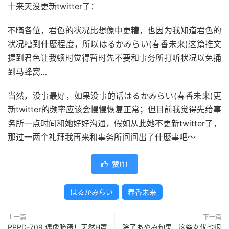
十来天没更新twitter了：
不暪各位，君色的状况比想像中更糟，也因为我知道君色的
状况糟到什麽程度，所以はるかみらい(春香未来)这篇推文
提到君色让我顿时觉得暂时先不要和事务所打听状况以免捅
到马蜂窝…
当然，没事最好，如果没事的话はるかみらい(春香未来)更
新twitter的频率应该会慢慢恢复正常；但目前我觉得先给事
务所一点时间和她好好沟通，假如从此她不更新twitter了，
那过一两个礼拜我再来和事务所问问出了什麽事吧～
赞(
1
)

はるかみらい
春香未来
上一篇
下一篇
PPPD-709 偶像脸蛋！天然H罩
除了あやみ旬果…这些女优也很