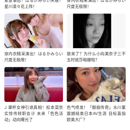
紧急事态！はるかみらい失联！
穿内衣精采演出！はるかみらい
星川凛々花上阵！
尺度无极限！
穿内衣精采演出！はるかみらい
狼来了？为什么小向美奈子三不
尺度无极限！
五时就莎呦娜啦？
J 罩杯女神引退真相！松本菜奈
色气喷发！「御姐传奇」水川菫
实惊传转职会计 未来「色色活
震撼结束日本AV生涯 目标直指
动」动向曝光了
欧美大厂？