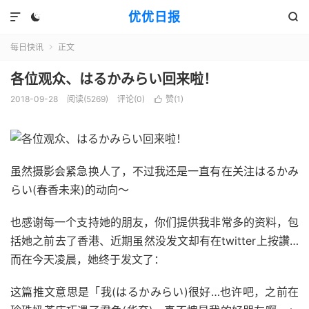
优优日报



每日快讯
正文

各位观众、はるかみらい回来啦！
2018-09-28
阅读(5269)
评论(0)
赞(
1
)

虽然摄影会紧急换人了，不过我还是一直有在关注はるかみ
らい(春香未来)的动向～
也感谢每一个支持她的朋友，你们提供我非常多的资料，包
括她之前去了香港、近期虽然没发文却有在twitter上按讚…
而在今天凌晨，她终于发文了：
这篇推文意思是「我(はるかみらい)很好…也许吧，之前在