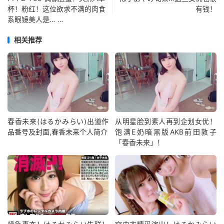
杯！粉红！这位欲求不满的肉食
有钱！
系眼镜美人是… …
相关推荐
春香未来(はるかみらい)出道作
从明星脸到素人再到企划女优！
品番号及封面,春香未来个人简介
饱满E奶暗黑版AKB前田敦子
「春香未来」！