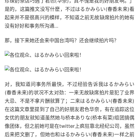
珍珠奶茶店巧遇了君色(华奈)，真不愧是我的好朋友啊。」
是的，这篇推文没写什麽，不过はるかみらい(春香未来)看
起来并不是很高兴的模样，不知道之前无故缺席拍片的她有
没有好好和事务所沟通…
那，接下来她还会来中国台湾吗？还会继续拍片吗？
对，我知道问事务所最快，不过经验告诉我はるかみらい
(春香未来)的状况不太对劲：一来无故缺席拍片是犯了业界
大忌、不是不拿片酬就算了；二来はるかみらい(春香未来)
在这篇文章里提到了自己的好朋友君色华奈，有在追踪这位
女优的朋友就知道虽然她与桥本ありな(桥本有菜)组团搞偶
像团体，但之前她可是在twitter上疯狂靠北经纪公司，虽然
后来把文删了，但她也和はるかみらい(春香未来)一样之前