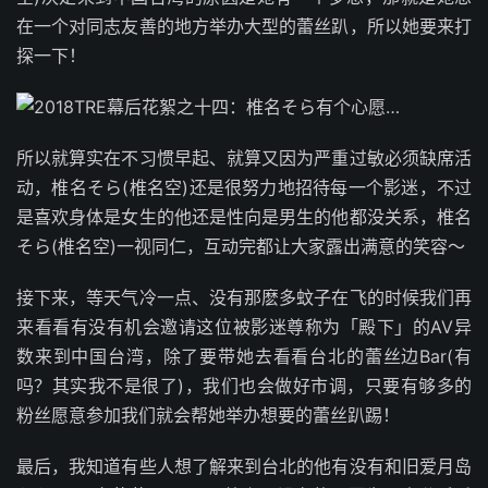
在一个对同志友善的地方举办大型的蕾丝趴，所以她要来打
探一下！
所以就算实在不习惯早起、就算又因为严重过敏必须缺席活
动，椎名そら(椎名空)还是很努力地招待每一个影迷，不过
是喜欢身体是女生的他还是性向是男生的他都没关系，椎名
そら(椎名空)一视同仁，互动完都让大家露出满意的笑容～
接下来，等天气冷一点、没有那麽多蚊子在飞的时候我们再
来看看有没有机会邀请这位被影迷尊称为「殿下」的AV异
数来到中国台湾，除了要带她去看看台北的蕾丝边Bar(有
吗？其实我不是很了)，我们也会做好市调，只要有够多的
粉丝愿意参加我们就会帮她举办想要的蕾丝趴踢！
最后，我知道有些人想了解来到台北的他有没有和旧爱月岛