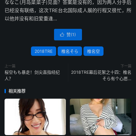
ななこ(月岛菜菜子)见面？答案是没有的，因为两人分手后
已经没有联络，这次TRE台北国际成人展的行程又很忙，所
以他并没有和旧爱重逢…
赞(
1
)

2018TRE
椎名そら
椎名空
上一篇
下一篇
桜空もも暴走！剑尖直指经纪
2018TRE幕后花絮之十四：椎名
人？
そら有个心愿…
相关推荐