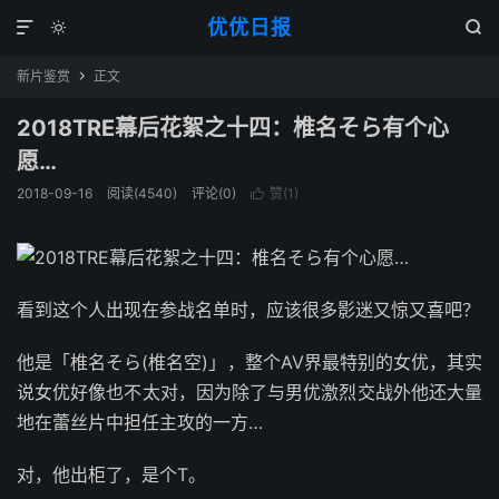
优优日报



新片鉴赏
正文

2018TRE幕后花絮之十四：椎名そら有个心
愿…
2018-09-16
阅读(4540)
评论(0)
赞(
1
)

看到这个人出现在参战名单时，应该很多影迷又惊又喜吧？
他是「椎名そら(椎名空)」，整个AV界最特别的女优，其实
说女优好像也不太对，因为除了与男优激烈交战外他还大量
地在蕾丝片中担任主攻的一方…
对，他出柜了，是个T。