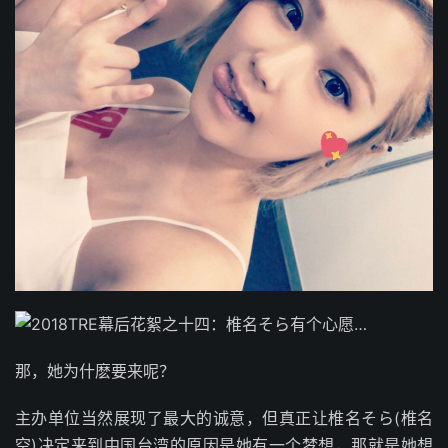
那，她为什麽要来呢？
主办单位当然展现了最大的诚意，但真正让椎名そら(椎名
空)决定来到中国台湾的原因是她有一个梦想，那就是她想