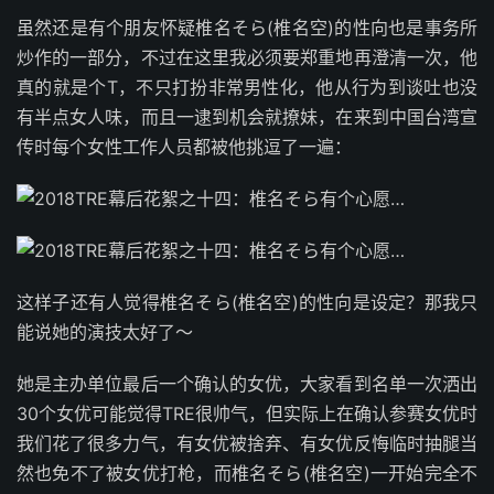
虽然还是有个朋友怀疑椎名そら(椎名空)的性向也是事务所
炒作的一部分，不过在这里我必须要郑重地再澄清一次，他
真的就是个T，不只打扮非常男性化，他从行为到谈吐也没
有半点女人味，而且一逮到机会就撩妹，在来到中国台湾宣
传时每个女性工作人员都被他挑逗了一遍：
这样子还有人觉得椎名そら(椎名空)的性向是设定？那我只
能说她的演技太好了～
她是主办单位最后一个确认的女优，大家看到名单一次洒出
30个女优可能觉得TRE很帅气，但实际上在确认参赛女优时
我们花了很多力气，有女优被捨弃、有女优反悔临时抽腿当
然也免不了被女优打枪，而椎名そら(椎名空)一开始完全不