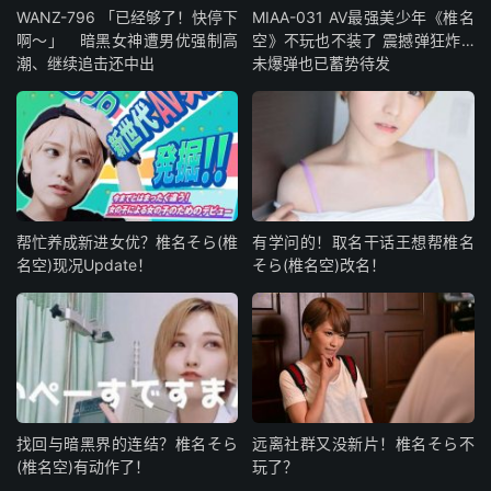
WANZ-796 「已经够了！快停下
MIAA-031 AV最强美少年《椎名
啊～」 暗黑女神遭男优强制高
空》不玩也不装了 震撼弹狂炸…
潮、继续追击还中出
未爆弹也已蓄势待发
帮忙养成新进女优？椎名そら(椎
有学问的！取名干话王想帮椎名
名空)现况Update！
そら(椎名空)改名！
找回与暗黑界的连结？椎名そら
远离社群又没新片！椎名そら不
(椎名空)有动作了！
玩了？