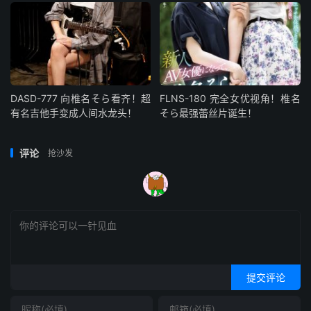
DASD-777 向椎名そら看齐！超
FLNS-180 完全女优视角！椎名
有名吉他手变成人间水龙头！
そら最强蕾丝片诞生！
评论
抢沙发
提交评论