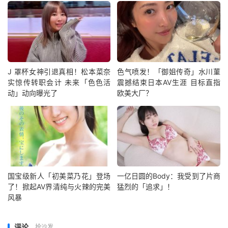
J 罩杯女神引退真相！松本菜奈
色气喷发！「御姐传奇」水川菫
实惊传转职会计 未来「色色活
震撼结束日本AV生涯 目标直指
动」动向曝光了
欧美大厂？
国宝级新人「初美菜乃花」登场
一亿日圆的Body：我受到了片商
了！掀起AV界清纯与火辣的完美
猛烈的「追求」！
风暴
评论
抢沙发