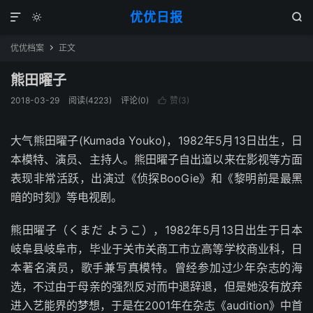
优优日报



优优档案
正文

熊田曜子
2018-03-29
阅读(4223)
评论(0)
赞(
3
)

大气熊田曜子(Kumada Youko)，1982年5月13日出生，日
本模特、演员、主持人。熊田曜子自出道以来在影视等方面
表现非常活跃，出演过《侦探BooGie》和《黎明前是最黑
暗的时刻》等电视剧。
熊田曜子（くまだ ようこ），1982年5月13日出生于日本
岐阜县岐阜市，毕业于关市关商工市立高等学校商业科，日
本著名演员，歌手兼写真模特。曾经参加过少年杂志的海
选，不过由于母亲的强烈反对而中退辞退，但是她没有放弃
进入艺能界的梦想，于是在2001年在杂志《audition》中首