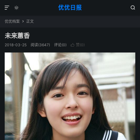
优优日报



优优档案
正文

未来蕙香
2018-03-25
阅读(3647)
评论(0)
赞(
0
)
