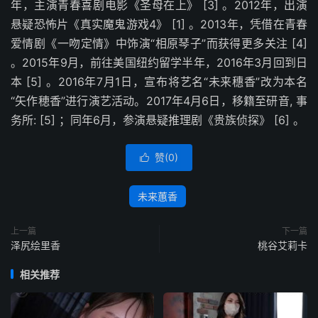
年，主演青春喜剧电影《圣母在上》 [3] 。2012年，出演
悬疑恐怖片《真实魔鬼游戏4》 [1] 。2013年，凭借在青春
爱情剧《一吻定情》中饰演“相原琴子”而获得更多关注 [4]
。2015年9月，前往美国纽约留学半年，2016年3月回到日
本 [5] 。2016年7月1日，宣布将艺名“未来穗香”改为本名
“矢作穂香”进行演艺活动。2017年4月6日，移籍至研音, 事
务所: [5] ；同年6月，参演悬疑推理剧《贵族侦探》 [6] 。
赞(
0
)

未来蕙香
上一篇
下一篇
泽尻绘里香
桃谷艾莉卡
相关推荐