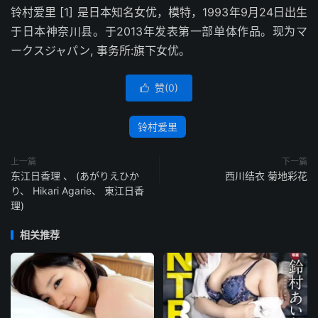
铃村爱里 [1] 是日本知名女优，模特，1993年9月24日出生
于日本神奈川县。于2013年发表第一部单体作品。现为マ
ークスジャパン, 事务所:旗下女优。
赞(
0
)

铃村爱里
上一篇
下一篇
东江日香理 、 (あがりえひか
西川结衣 菊地彩花
り、 Hikari Agarie、 東江日香
理)
相关推荐