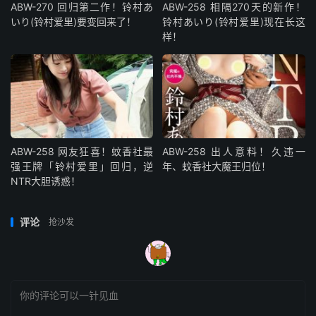
ABW-270 回归第二作！铃村あ
ABW-258 相隔270天的新作！
いり(铃村爱里)要变回来了！
铃村あいり(铃村爱里)现在长这
样！
ABW-258 网友狂喜！蚊香社最
ABW-258 出人意料！久违一
强王牌「铃村爱里」回归，逆
年、蚊香社大魔王归位！
NTR大胆诱惑！
评论
抢沙发