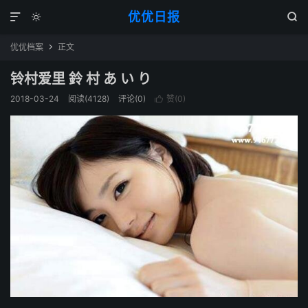
优优日报



优优档案
正文

铃村爱里 鈴 村 あ い り
2018-03-24
阅读(4128)
评论(0)
赞(
0
)
