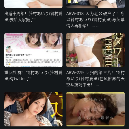
出道十周年！铃村あいり(铃村爱
ABW-318 因为老公破产了！所
里)要给大家摄了！
以铃村あいり(铃村爱里)与荧幕
情人再相聚！ … …
重回社群！铃村あいり(铃村爱
ABW-279 回归的第三片！铃村
里)有twitter了！
あいり(铃村爱里)在风俗界的天
空斗技场中出！ …