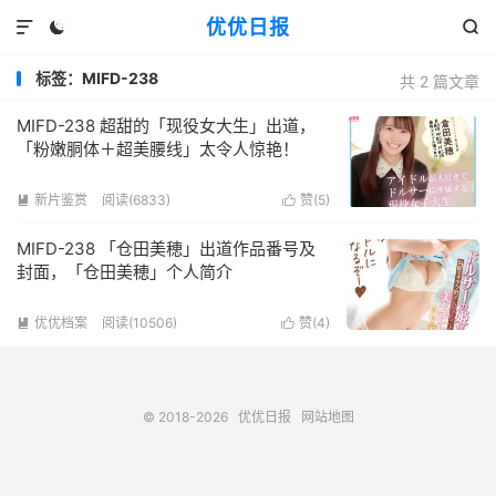
优优日报



标签：MIFD-238
共 2 篇文章
MIFD-238 超甜的「现役女大生」出道，
「粉嫩胴体＋超美腰线」太令人惊艳！
新片鉴赏
阅读(6833)
赞(
5
)


MIFD-238 「仓田美穂」出道作品番号及
封面，「仓田美穂」个人简介
优优档案
阅读(10506)
赞(
4
)


© 2018-2026
优优日报
网站地图