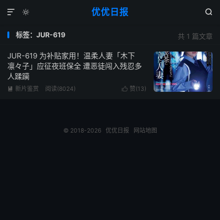
优优日报



标签：JUR-619
共 1 篇文章
JUR-619 为补贴家用！温柔人妻「木下
凛々子」应征夜班保全 遭恶徒闯入残忍多
人蹂躏
新片鉴赏
阅读(8024)
赞(
13
)


© 2018-2026
优优日报
网站地图