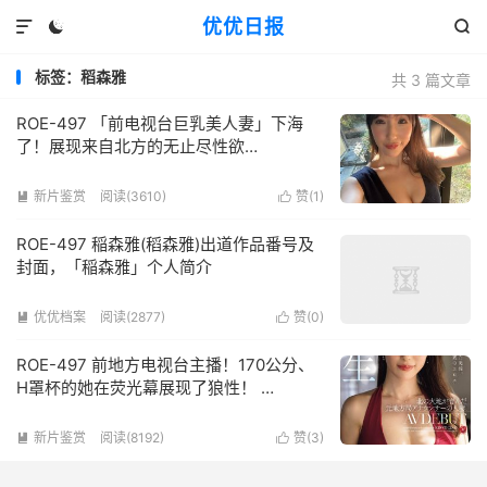
优优日报



标签：稻森雅
共 3 篇文章
ROE-497 「前电视台巨乳美人妻」下海
了！展现来自北方的无止尽性欲…
新片鉴赏
阅读(3610)
赞(
1
)


ROE-497 稲森雅(稻森雅)出道作品番号及
封面，「稲森雅」个人简介
优优档案
阅读(2877)
赞(
0
)


ROE-497 前地方电视台主播！170公分、
H罩杯的她在荧光幕展现了狼性！ …
新片鉴赏
阅读(8192)
赞(
3
)

